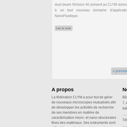
dual beam NVision 40 présent au CLYM donna
à un tout nouveau domaine d'applicati
NanoFluidique.
de FIB Nanostructures
Lire la suite
« premie
A propos
N
La fédération CLYM a pour but de gérer
Bâ
de nouveaux microscopes mutualisés afin
7,
de développer les activités de recherche
69
de ses membres en matière de
.....
caractérisation micro- et nano-structurales
Té
fines des matériaux. Ses instruments sont
.....