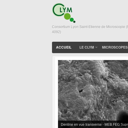
Consortium Lyon Saint-Etienne de Microscopie 
4092)
ACCUEIL
LE CLYM
MICROSCOPES
Dentine en vue transverse - MEB FEG Sup