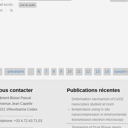
it accès
de Imaging with Microscopes
Lire la suite
on : la
r
‹ précédent
…
6
7
8
9
10
11
12
13
14
suivant ›
ous contacter
Publications récentes
timent Blaise Pascal
Deformation mechanism of CeO2
 Avenue Jean Capelle
nanocubes studied at room
621 Villeurbanne Cedex
temperature using in situ
nanocompression in environmental
.......................................
transmission electron microscopy
léphone: +33 4.72.43.71.03
.......................................
Tempering of Dual Phase steels: