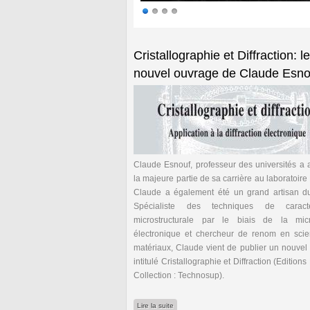
Pages
Cristallographie et Diffraction: le
nouvel ouvrage de Claude Esno
Claude Esnouf, professeur des universités a 
la majeure partie de sa carrière au laboratoir
Claude a également été un grand artisan 
Spécialiste des techniques de caractér
microstructurale par le biais de la mic
électronique et chercheur de renom en sci
matériaux, Claude vient de publier un nouvel
intitulé Cristallographie et Diffraction (Editions 
Collection : Technosup).
de Cristallographie et Diffraction: le nou
Lire la suite