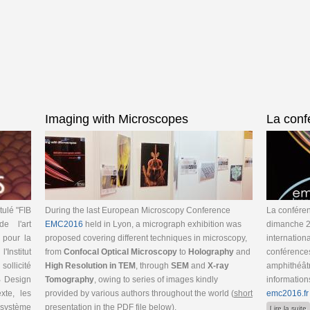
Imaging with Microscopes
La conf
tulé "FIB
During the last European Microscopy Conference
La confére
e l'art
EMC2016
held in Lyon, a micrograph exhibition was
dimanche 28
 pour la
proposed covering different techniques in microscopy,
internation
'Institut
from
Confocal Optical Microscopy
to
Holography
and
conférences
ollicité
High Resolution in TEM
, through
SEM
and
X-ray
amphithéâtr
IB Design
Tomography
, owing to series of images kindly
information
xte, les
provided by various authors throughout the world (
short
emc2016.fr
 système
presentation in the PDF
file below
).
Lire la suite