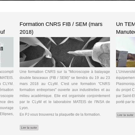
Formation CNRS FIB / SEM (mars
Un TEM 
uf
2018)
Manutec
accompli
Une formation CNRS sur la "Microscopie à balayage
L’Universit
e MATEIS.
double faisceaux (FIB / SEM)" se tiendra du 19 au 23
équipemen
du CLYM.
mars 2018 au CLyM. C'est une formation "CNRS
Plasmoniq
isation
formation entreprises" ouverte aux industrielles et au
du projet 
roscopie
milieu académique. Elle est organisée conjointement
par Saint-E
ence des
par le CLyM et le laboratoire MATEIS de l'INSA de
porté par l
 ouvrage
Lyon.
Ellipses,
En PJ vous trouverez la plaquette de la formation.
Lire la suite
de Formation CNRS FIB / SEM (mars 2018)
Lire la suite
vel ouvrage de Claude Esnouf