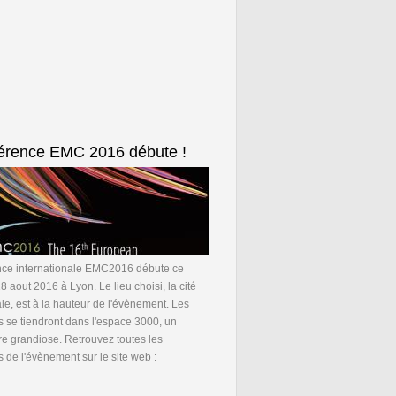
érence EMC 2016 débute !
nce internationale EMC2016 débute ce
 aout 2016 à Lyon. Le lieu choisi, la cité
ale, est à la hauteur de l'évènement. Les
 se tiendront dans l'espace 3000, un
e grandiose. Retrouvez toutes les
s de l'évènement sur le site web :
de La conférence EMC 2016 débute !