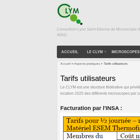
Consortium Lyon Saint-Etienne de Microscopie 
4092)
ACCUEIL
LE CLYM
MICROSCOPES
Accueil
»
Aspects pratiques
» Tarifs utilisateurs
Vous êtes ici
Tarifs utilisateurs
Le CLYM est une structure fédérative qui privi
location 2025 des différents microscopes par cat
Facturation par l'INSA :