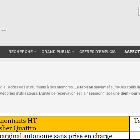
(FED
RECHERCHE
GRAND PUBLIC
OFFRES D'EMPLOIS
ASPECT
légie l'accès des instruments à ses membres. Le
tableau
suivant résume les coûts d
égories d'utilisateurs. L'unité de réservation est la
"session"
, soit
une demi-journ