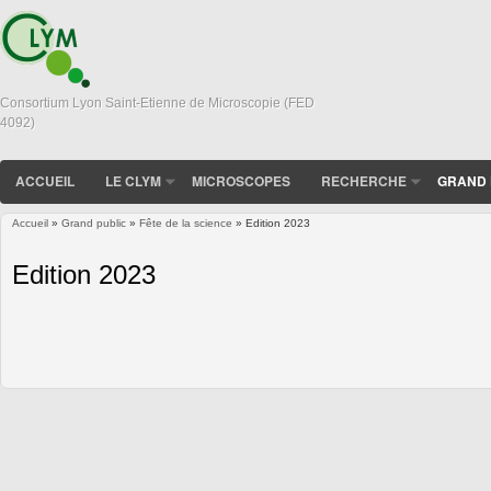
Consortium Lyon Saint-Etienne de Microscopie (FED
4092)
ACCUEIL
LE CLYM
MICROSCOPES
RECHERCHE
GRAND 
Accueil
»
Grand public
»
Fête de la science
» Edition 2023
Vous êtes ici
Edition 2023