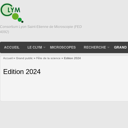
Consortium Lyon Saint-Etienne de Microscopie (FED
4092)
ACCUEIL
LE CLYM
MICROSCOPES
RECHERCHE
GRAND 
Accueil
»
Grand public
»
Fête de la science
» Edition 2024
Vous êtes ici
Edition 2024