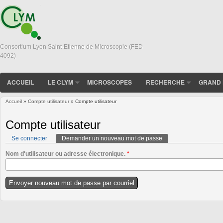
Consortium Lyon Saint-Etienne de Microscopie (FED
4092)
ACCUEIL
LE CLYM
MICROSCOPES
RECHERCHE
GRAND 
Accueil
»
Compte utilisateur
» Compte utilisateur
Vous êtes ici
Compte utilisateur
Se connecter
Demander un nouveau mot de passe
(onglet actif)
Onglets principaux
Nom d'utilisateur ou adresse électronique.
*