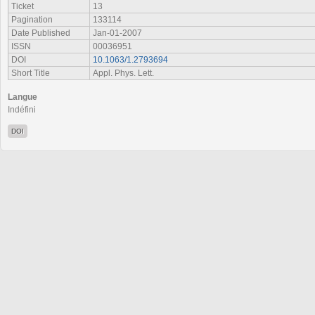
Ticket
13
Pagination
133114
Date Published
Jan-01-2007
ISSN
00036951
DOI
10.1063/1.2793694
Short Title
Appl. Phys. Lett.
Langue
Indéfini
DOI