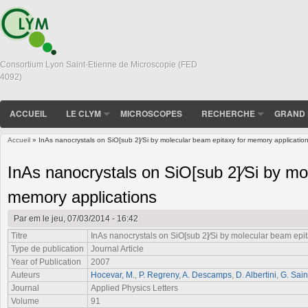
Consortium Lyon Saint-Etienne de Microscopie (FED
4092)
ACCUEIL
LE CLYM
MICROSCOPES
RECHERCHE
GRAND 
Accueil
» InAs nanocrystals on SiO[sub 2]∕Si by molecular beam epitaxy for memory applicatio
Vous êtes ici
InAs nanocrystals on SiO[sub 2]∕Si by mo
memory applications
Par
em
le jeu, 07/03/2014 - 16:42
Titre
InAs nanocrystals on SiO[sub 2]∕Si by molecular beam epi
Type de publication
Journal Article
Year of Publication
2007
Auteurs
Hocevar, M.
,
P. Regreny
,
A. Descamps
,
D. Albertini
,
G. Sain
Journal
Applied Physics Letters
Volume
91