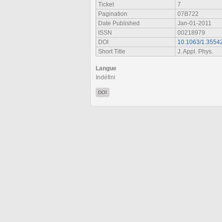
Ticket
7
Pagination
07B722
Date Published
Jan-01-2011
ISSN
00218979
DOI
10.1063/1.3554
Short Title
J. Appl. Phys.
Langue
Indéfini
DOI