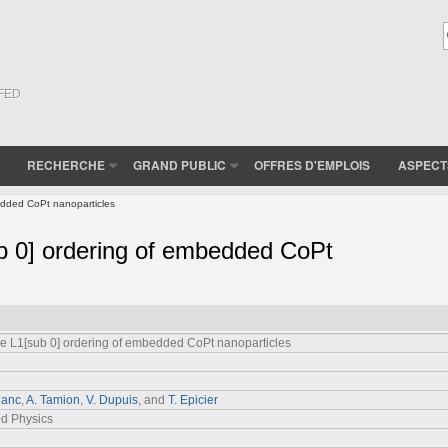
(FED
RECHERCHE
GRAND PUBLIC
OFFRES D'EMPLOIS
ASPECT
edded CoPt nanoparticles
b 0] ordering of embedded CoPt
e L1[sub 0] ordering of embedded CoPt nanoparticles
lanc
,
A. Tamion
,
V. Dupuis
, and
T. Epicier
ed Physics