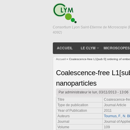
Consortium Lyon Saint-Etienne de Microscopie 
4092)
ACCUEIL
LE CLYM
MICROSCOPES
Accueil
» Coalescence-free L1[sub 0] ordering of emb
Vous êtes ici
Coalescence-free L1[su
nanoparticles
Par
administrateur
le lun, 03/11/2013 - 13:06
Titre
Coalescence-fre
Type de publication
Journal Article
Year of Publication
2011
Auteurs
Tournus, F.
,
N. B
Journal
Journal of Appli
Volume
109