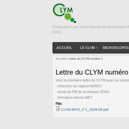
Consortium Lyon Saint-Etienne de Microscopie 
4092)
ACCUEIL
LE CLYM
MICROSCOPES
Accueil
» Lettre du CLYM numéro 1
Vous êtes ici
Lettre du CLYM numéro
Voici la première lettre du CLYM avec au somm
- rédaction du rapport AERES
- achat du FIB de la marque ZEISS
- formation interne MET
File:
CLYM-INFO_n°1_2009-09.pdf