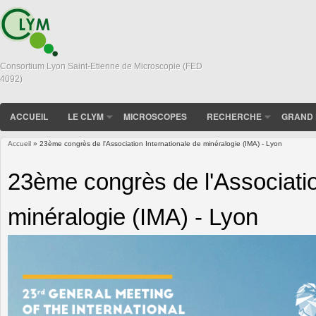
Consortium Lyon Saint-Etienne de Microscopie (FED
4092)
ACCUEIL
LE CLYM
MICROSCOPES
RECHERCHE
GRAND 
Accueil
» 23ème congrès de l'Association Internationale de minéralogie (IMA) - Lyon
Vous êtes ici
23ème congrès de l'Associatio
minéralogie (IMA) - Lyon