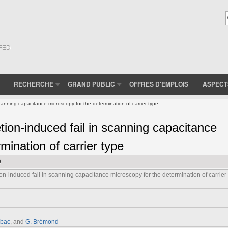
(FED
RECHERCHE
GRAND PUBLIC
OFFRES D'EMPLOIS
ASPECT
scanning capacitance microscopy for the determination of carrier type
etion-induced fail in scanning capacitance
mination of carrier type
9
tion-induced fail in scanning capacitance microscopy for the determination of carrier
abac
, and
G. Brémond