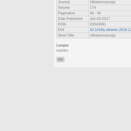
Journal
Ultramicroscopy
Volume
174
Pagination
46 - 49
Date Published
Jan-03-2017
ISSN
03043991
DOI
10.1016/j.ultramic.2016.1
Short Title
Ultramicroscopy
Langue
Indéfini
DOI