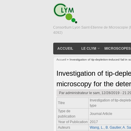
Consortium Lyon Saint-Etienne de Microscopie 
4092)
ACCUEIL
LE CLYM
MICROSCOPES
Accueil
» Investigation of tip-depletion-induced fail in 
Vous êtes ici
Investigation of tip-depl
microscopy for the deter
Par
administrateur
le sam, 12/28/2019 - 21:2
Investigation of tip-deple
Titre
type
Type de
Journal Article
publication
Year of Publication
2017
Auteurs
Wang, L.
,
B. Gautier
,
A. S