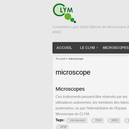
Consortium Lyon Saint-Etienne de Microscopie 
4092)
ACCUEIL
LE CLYM
MICROSCOPES
Accueil
» microscope
Vous êtes ici
microscope
Microscopes
Ces instruments peuvent être réservés par les
utilisateurs autonomes, les membres des labor
partenaires, ou par l'intermédiaire de l'Equipe
Microscope du CLYM.
Tags:
microscope
TEM
MEB
AFM