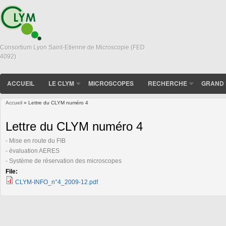
Consortium Lyon Saint-Etienne de Microscopie (FED
4092)
ACCUEIL
LE CLYM
MICROSCOPES
RECHERCHE
GRAND 
Accueil
» Lettre du CLYM numéro 4
Vous êtes ici
Lettre du CLYM numéro 4
- Mise en route du FIB
- évaluation AERES
- Système de réservation des microscopes
File:
CLYM-INFO_n°4_2009-12.pdf