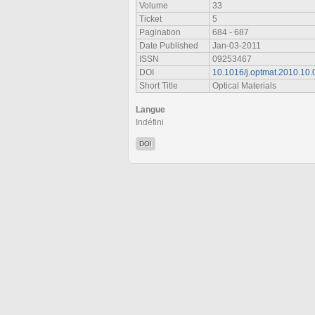
Volume
33
Ticket
5
Pagination
684 - 687
Date Published
Jan-03-2011
ISSN
09253467
DOI
10.1016/j.optmat.2010.10.
Short Title
Optical Materials
Langue
Indéfini
DOI