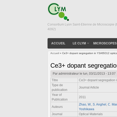
Consortium Lyon Saint-Etienne de Microscopie 
4092)
ACCUEIL
LE CLYM
MICROSCOPES
Accueil
» Ce3+ dopant segregation in Y3Al5O12 optica
Vous êtes ici
Ce3+ dopant segregatio
Par
administrateur
le lun, 03/11/2013 - 13:07
Titre
Ce3+ dopant segregation i
Type de
Journal Article
publication
Year of
2011
Publication
Zhao, W.
,
S. Anghel
,
C. Man
Auteurs
Yoshikawa
Journal
Optical Materials