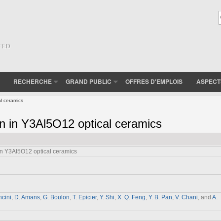
(FED
RECHERCHE
GRAND PUBLIC
OFFRES D'EMPLOIS
ASPECT
l ceramics
n in Y3Al5O12 optical ceramics
n Y3Al5O12 optical ceramics
cini
,
D. Amans
,
G. Boulon
,
T. Epicier
,
Y. Shi
,
X. Q. Feng
,
Y. B. Pan
,
V. Chani
, and
A.