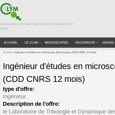
Consortium Lyon Saint-Etienne de Microscopie (FED
4092)
ACCUEIL
LE CLYM
MICROSCOPES
RECHERCHE
GRAND 
Accueil
» Ingénieur d'études en microscopie électronique (CDD CNRS 12 mois)
Vous êtes ici
Ingénieur d'études en microsc
(CDD CNRS 12 mois)
type d'offre:
Ingénieur
Description de l'offre:
le Laboratoire de Tribologie et Dynamique d