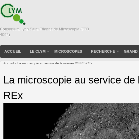
Consortium Lyon Saint-Etienne de Microscopie (FED
4092)
ACCUEIL
LE CLYM
MICROSCOPES
RECHERCHE
GRAND 
Accueil
» La microscopie au service de la mission OSIRIS-REx
Vous êtes ici
La microscopie au service de
REx