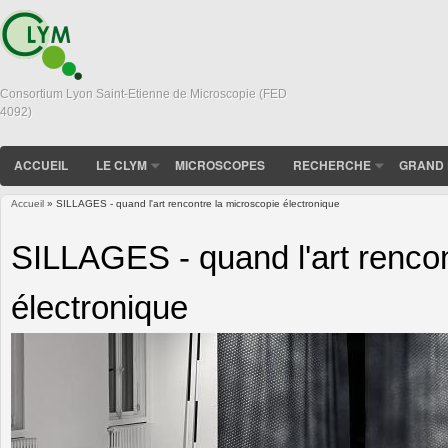
Consortium Lyon Saint-Etienne de Microscopie (FED
4092)
ACCUEIL
LE CLYM
MICROSCOPES
RECHERCHE
GRAND 
Accueil
» SILLAGES - quand l'art rencontre la microscopie électronique
Vous êtes ici
SILLAGES - quand l'art rencon
électronique