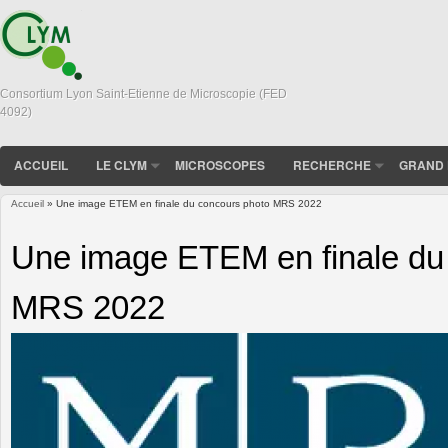
Consortium Lyon Saint-Etienne de Microscopie (FED
4092)
ACCUEIL
LE CLYM
MICROSCOPES
RECHERCHE
GRAND 
Accueil
» Une image ETEM en finale du concours photo MRS 2022
Vous êtes ici
Une image ETEM en finale du
MRS 2022