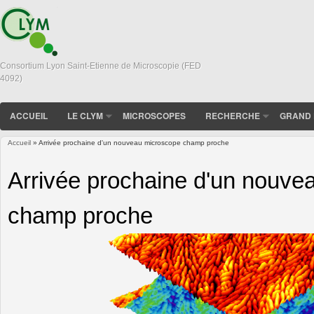
Consortium Lyon Saint-Etienne de Microscopie (FED
4092)
ACCUEIL
LE CLYM
MICROSCOPES
RECHERCHE
GRAND 
Accueil
» Arrivée prochaine d'un nouveau microscope champ proche
Vous êtes ici
Arrivée prochaine d'un nouve
champ proche