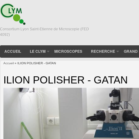
Consortium Lyon Saint-Etienne de Microscopie (FED
4092)
ACCUEIL
LE CLYM
MICROSCOPES
RECHERCHE
GRAND 
Accueil
» ILION POLISHER - GATAN
Vous êtes ici
ILION POLISHER - GATAN