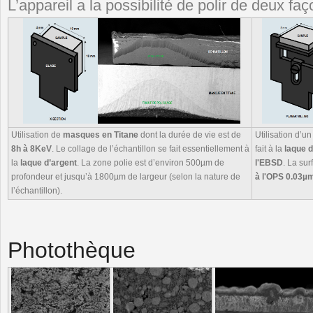
L’appareil a la possibilité de polir de deux faç
Utilisation de
masques en Titane
dont la durée de vie est de
Utilisation d’un
8h à 8KeV
. Le collage de l’échantillon se fait essentiellement à
fait à la
laque d
la
laque d’argent
. La zone polie est d’environ 500µm de
l'EBSD
. La sur
profondeur et jusqu’à 1800µm de largeur (selon la nature de
à l'OPS 0.03µ
l’échantillon).
Photothèque