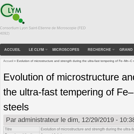
Consortium Lyon Saint-Etienne de Microscopie (FED
4092)
ACCUEIL
LE CLYM
MICROSCOPES
RECHERCHE
GRAND 
Accueil
» Evolution of microstructure and strength during the ultra-fast tempering of Fe–Mn–C m
Vous êtes ici
Evolution of microstructure an
the ultra-fast tempering of F
steels
Par
administrateur
le dim, 12/29/2019 - 10:3
Titre
Evolution of microstructure and strength during the ultra-