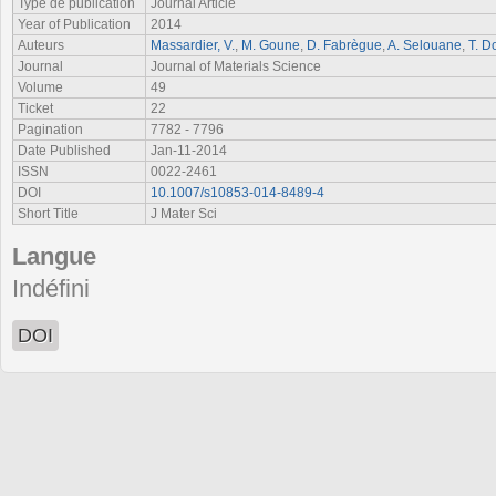
Type de publication
Journal Article
Year of Publication
2014
Auteurs
Massardier, V.
,
M. Goune
,
D. Fabrègue
,
A. Selouane
,
T. D
Journal
Journal of Materials Science
Volume
49
Ticket
22
Pagination
7782 - 7796
Date Published
Jan-11-2014
ISSN
0022-2461
DOI
10.1007/s10853-014-8489-4
Short Title
J Mater Sci
Langue
Indéfini
DOI