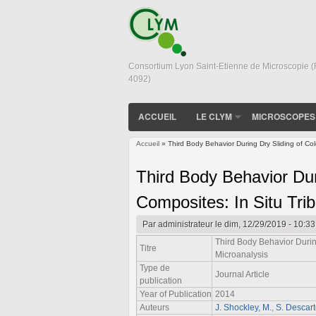
Consortium Lyon Saint-Etienne de Microscopie 
4092)
ACCUEIL
LE CLYM
MICROSCOPES
Accueil
» Third Body Behavior During Dry Sliding of Co
Vous êtes ici
Third Body Behavior Dur
Composites: In Situ Tri
Par
administrateur
le dim, 12/29/2019 - 10:33
Third Body Behavior Durin
Titre
Microanalysis
Type de
Journal Article
publication
Year of Publication
2014
Auteurs
J. Shockley, M.
,
S. Descar