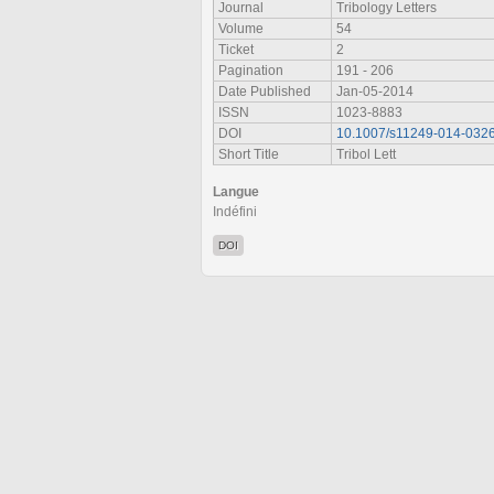
Journal
Tribology Letters
Volume
54
Ticket
2
Pagination
191 - 206
Date Published
Jan-05-2014
ISSN
1023-8883
DOI
10.1007/s11249-014-0326
Short Title
Tribol Lett
Langue
Indéfini
DOI