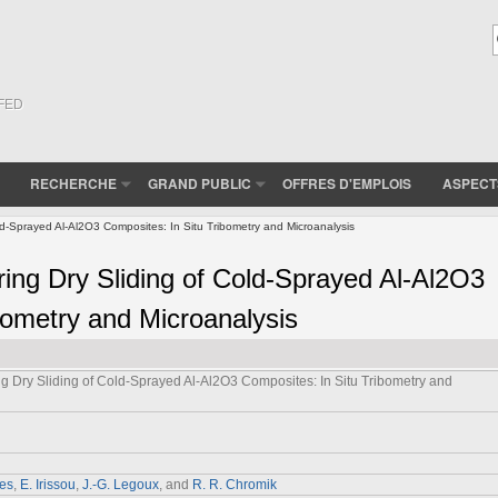
(FED
RECHERCHE
GRAND PUBLIC
OFFRES D'EMPLOIS
ASPECT
ld-Sprayed Al-Al2O3 Composites: In Situ Tribometry and Microanalysis
ing Dry Sliding of Cold-Sprayed Al-Al2O3
bometry and Microanalysis
g Dry Sliding of Cold-Sprayed Al-Al2O3 Composites: In Situ Tribometry and
tes
,
E. Irissou
,
J.-G. Legoux
, and
R. R. Chromik