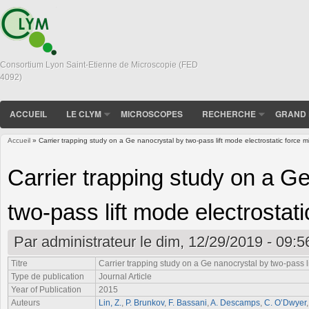
Consortium Lyon Saint-Etienne de Microscopie (FED
4092)
ACCUEIL
LE CLYM
MICROSCOPES
RECHERCHE
GRAND 
Accueil
» Carrier trapping study on a Ge nanocrystal by two-pass lift mode electrostatic force 
Vous êtes ici
Carrier trapping study on a G
two-pass lift mode electrostat
Par
administrateur
le dim, 12/29/2019 - 09:5
Titre
Carrier trapping study on a Ge nanocrystal by two-pass l
Type de publication
Journal Article
Year of Publication
2015
Auteurs
Lin, Z.
,
P. Brunkov
,
F. Bassani
,
A. Descamps
,
C. O’Dwyer