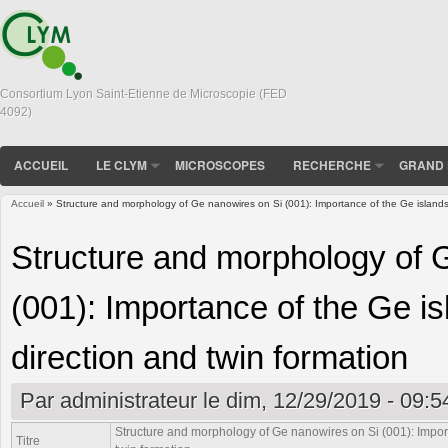
Consortium Lyon Saint-Etienne de Microscopie (FED
4092)
ACCUEIL
LE CLYM
MICROSCOPES
RECHERCHE
GRAND 
Accueil
» Structure and morphology of Ge nanowires on Si (001): Importance of the Ge islands 
Vous êtes ici
Structure and morphology of 
(001): Importance of the Ge i
direction and twin formation
Par
administrateur
le dim, 12/29/2019 - 09:5
Structure and morphology of Ge nanowires on Si (001): Import
Titre