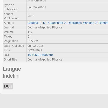
twin formation
Type de
Journal Article
publication
Year of
2015
Publication
Auteurs
Boudaa, F.
,
N. P. Blanchard
,
A. Descamps-Mandine
,
A. Benam
Journal
Journal of Applied Physics
Volume
117
Ticket
5
Pagination
055302
Date Published
Jul-02-2015
ISSN
0021-8979
DOI
10.1063/1.4907684
Short Title
Journal of Applied Physics
Langue
Indéfini
DOI