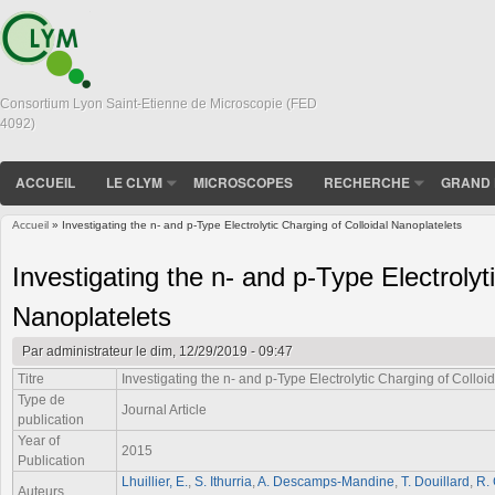
Consortium Lyon Saint-Etienne de Microscopie (FED
4092)
ACCUEIL
LE CLYM
MICROSCOPES
RECHERCHE
GRAND 
Accueil
» Investigating the n- and p-Type Electrolytic Charging of Colloidal Nanoplatelets
Vous êtes ici
Investigating the n- and p-Type Electrolyt
Nanoplatelets
Par
administrateur
le dim, 12/29/2019 - 09:47
Titre
Investigating the n- and p-Type Electrolytic Charging of Colloi
Type de
Journal Article
publication
Year of
2015
Publication
Lhuillier, E.
,
S. Ithurria
,
A. Descamps-Mandine
,
T. Douillard
,
R.
Auteurs