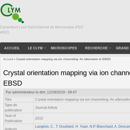
Consortium Lyon Saint-Etienne de Microscopie (FED
4092)
ACCUEIL
LE CLYM
MICROSCOPES
RECHERCHE
GRAND 
Accueil
» Crystal orientation mapping via ion channeling: An alternative to EBSD
Vous êtes ici
Crystal orientation mapping via ion channe
EBSD
Par
administrateur
le dim, 12/29/2019 - 09:47
Titre
Crystal orientation mapping via ion channeling: An alternat
Type de
Journal Article
publication
Year of
2015
Publication
Langlois, C.
,
T. Douillard
,
H. Yuan
,
N.P. Blanchard
,
A. Desca
Auteurs