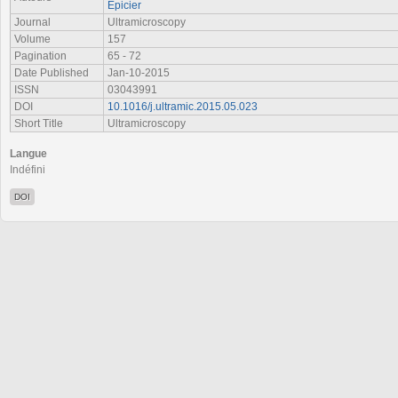
Epicier
Journal
Ultramicroscopy
Volume
157
Pagination
65 - 72
Date Published
Jan-10-2015
ISSN
03043991
DOI
10.1016/j.ultramic.2015.05.023
Short Title
Ultramicroscopy
Langue
Indéfini
DOI