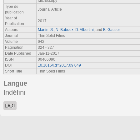
Microscopy
Type de
Journal Article
publication
Year of
2017
Publication
Auteurs
Martin, S.
,
N. Baboux
,
D. Albertini
, and
B. Gautier
Journal
Thin Solid Films
Volume
642
Pagination
324 - 327
Date Published
Jan-11-2017
ISSN
00406090
DOI
10.1016/j.tsf.2017.09.049
Short Title
Thin Solid Films
Langue
Indéfini
DOI