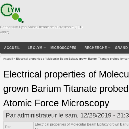
Consortium Lyon Saint-Etienne de Microscopie (FED
4092)
ACCUEIL
LE CLYM
MICROSCOPES
RECHERCHE
GRAND 
Accueil
» Electrical properties of Molecular Beam Epitaxy grown Barium Titanate probed by co
Vous êtes ici
Electrical properties of Molec
grown Barium Titanate probed
Atomic Force Microscopy
Par
administrateur
le sam, 12/28/2019 - 21:
Electrical properties of Molecular Beam Epitaxy grown Bari
Titre