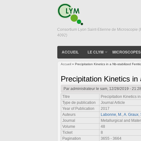
Consortium Lyon Saint-Etienne de Microscopie 
4092)
ACCUEIL
LE CLYM
MICROSCOPES
Accueil
» Precipitation Kinetics in a Nb-stabilized Ferriti
Vous êtes ici
Precipitation Kinetics in
Par
administrateur
le sam, 12/28/2019 - 21:2
Titre
Precipitation Kinetics in
Type de publication
Journal Article
Year of Publication
2017
Auteurs
Labonne, M.
,
A. Graux
,
Journal
Metallurgical and Mater
Volume
48
Ticket
8
Pagination
3655 - 3664