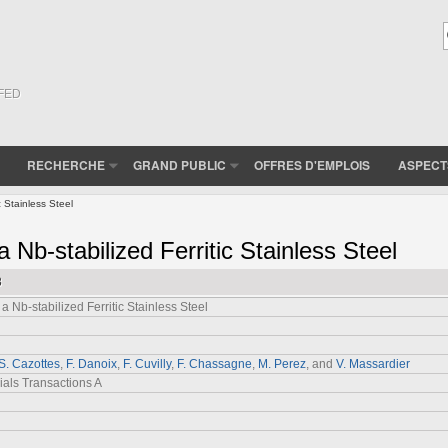
(FED
RECHERCHE
GRAND PUBLIC
OFFRES D'EMPLOIS
ASPECT
c Stainless Steel
 a Nb-stabilized Ferritic Stainless Steel
8
 a Nb-stabilized Ferritic Stainless Steel
S. Cazottes
,
F. Danoix
,
F. Cuvilly
,
F. Chassagne
,
M. Perez
, and
V. Massardier
ials Transactions A