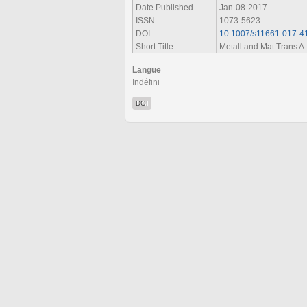
Date Published
Jan-08-2017
ISSN
1073-5623
DOI
10.1007/s11661-017-4
Short Title
Metall and Mat Trans A
Langue
Indéfini
DOI