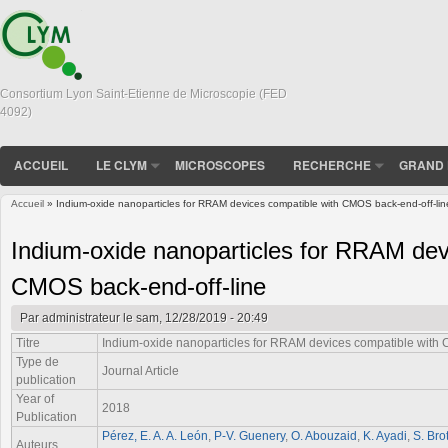
Consortium Lyon Saint-Etienne de Microscopie (FED
4092)
ACCUEIL
LE CLYM
MICROSCOPES
RECHERCHE
GRAND 
Accueil
» Indium-oxide nanoparticles for RRAM devices compatible with CMOS back-end-off-lin
Vous êtes ici
Indium-oxide nanoparticles for RRAM dev
CMOS back-end-off-line
Par
administrateur
le sam, 12/28/2019 - 20:49
Titre
Indium-oxide nanoparticles for RRAM devices compatible with 
Type de
Journal Article
publication
Year of
2018
Publication
Pérez, E. A. A. León
,
P-V. Guenery
,
O. Abouzaid
,
K. Ayadi
,
S. Brot
Auteurs