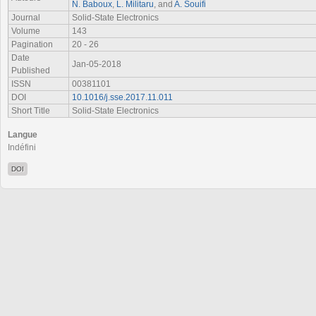
N. Baboux
,
L. Militaru
, and
A. Souifi
Journal
Solid-State Electronics
Volume
143
Pagination
20 - 26
Date
Jan-05-2018
Published
ISSN
00381101
DOI
10.1016/j.sse.2017.11.011
Short Title
Solid-State Electronics
Langue
Indéfini
DOI