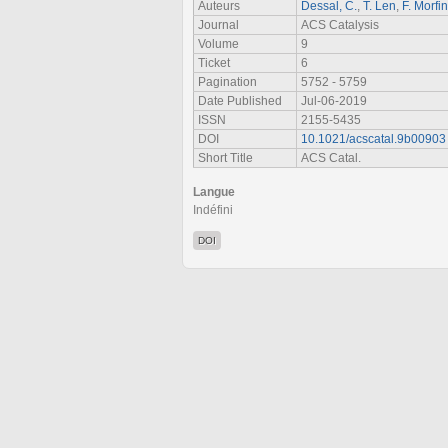
Auteurs
Dessal, C.
,
T. Len
,
F. Morfin
Journal
ACS Catalysis
Volume
9
Ticket
6
Pagination
5752 - 5759
Date Published
Jul-06-2019
ISSN
2155-5435
DOI
10.1021/acscatal.9b00903
Short Title
ACS Catal.
Langue
Indéfini
DOI