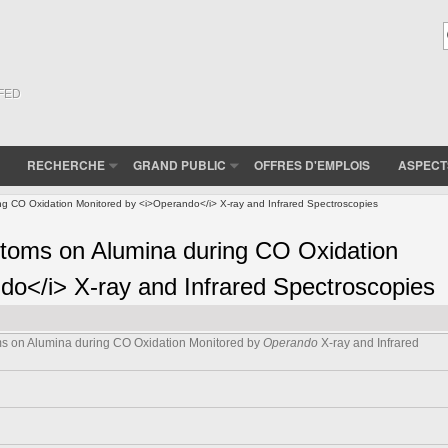
(FED
RECHERCHE
GRAND PUBLIC
OFFRES D'EMPLOIS
ASPECT
ng CO Oxidation Monitored by <i>Operando</i> X-ray and Infrared Spectroscopies
Atoms on Alumina during CO Oxidation
do</i> X-ray and Infrared Spectroscopies
ms on Alumina during CO Oxidation Monitored by
Operando
X-ray and Infrared