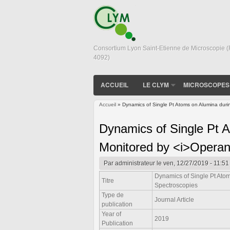
Consortium Lyon Saint-Etienne de Microscopie 
4092)
ACCUEIL
LE CLYM
MICROSCOPES
Accueil
» Dynamics of Single Pt Atoms on Alumina duri
Vous êtes ici
Dynamics of Single Pt 
Monitored by <i>Operan
Par
administrateur
le ven, 12/27/2019 - 11:51
Dynamics of Single Pt Ato
Titre
Spectroscopies
Type de
Journal Article
publication
Year of
2019
Publication