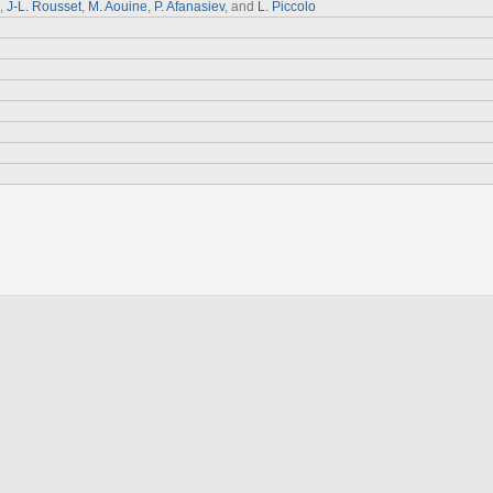
,
J-L. Rousset
,
M. Aouine
,
P. Afanasiev
, and
L. Piccolo