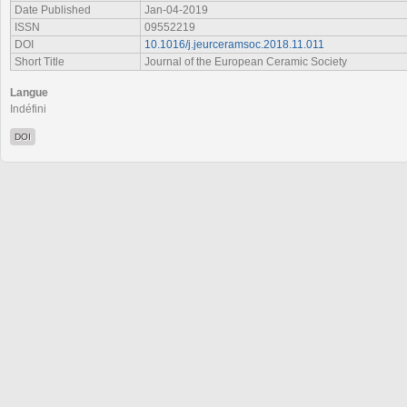
Date Published
Jan-04-2019
ISSN
09552219
DOI
10.1016/j.jeurceramsoc.2018.11.011
Short Title
Journal of the European Ceramic Society
Langue
Indéfini
DOI