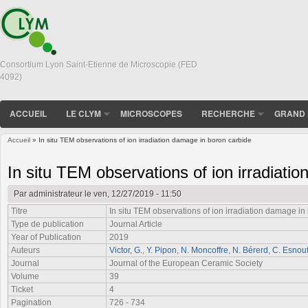
Consortium Lyon Saint-Etienne de Microscopie (FED
4092)
ACCUEIL
LE CLYM
MICROSCOPES
RECHERCHE
GRAND 
Accueil
» In situ TEM observations of ion irradiation damage in boron carbide
Vous êtes ici
In situ TEM observations of ion irradiati
Par
administrateur
le ven, 12/27/2019 - 11:50
Titre
In situ TEM observations of ion irradiation damage in
Type de publication
Journal Article
Year of Publication
2019
Auteurs
Victor, G.
,
Y. Pipon
,
N. Moncoffre
,
N. Bérerd
,
C. Esnou
Journal
Journal of the European Ceramic Society
Volume
39
Ticket
4
Pagination
726 - 734