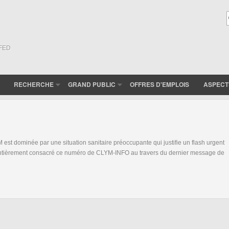
(FED
RECHERCHE
GRAND PUBLIC
OFFRES D'EMPLOIS
ASPECT
 est dominée par une situation sanitaire préoccupante qui justifie un flash urgent
 entièrement consacré ce numéro de CLYM-INFO au travers du dernier message de