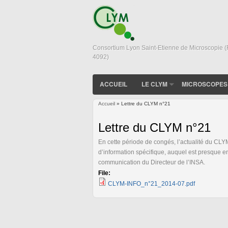
Consortium Lyon Saint-Etienne de Microscopie 
4092)
ACCUEIL
LE CLYM
MICROSCOPES
Accueil
» Lettre du CLYM n°21
Vous êtes ici
Lettre du CLYM n°21
En cette période de congés, l’actualité du CLYM
d’information spécifique, auquel est presque
communication du Directeur de l’INSA.
File:
CLYM-INFO_n°21_2014-07.pdf