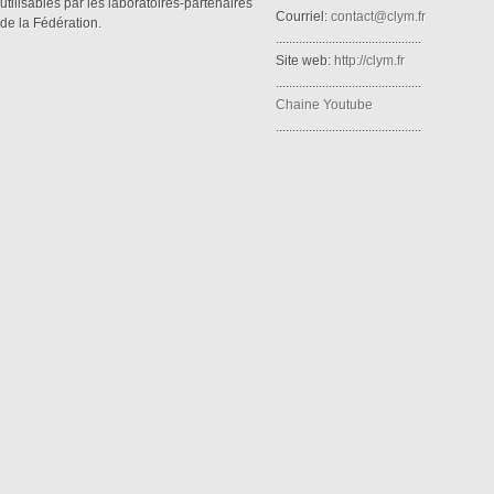
utilisables par les laboratoires-partenaires
Courriel:
contact@clym.fr
de la Fédération.
............................................
Site web:
http://clym.fr
............................................
Chaine Youtube
............................................