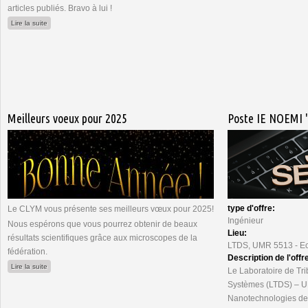
articles publiés. Bravo à lui !
de La microscopie au service de la mission OSIRIS-REx
Lire la suite
Meilleurs voeux pour 2025
Poste IE NOEMI "
type d'offre:
Le CLYM vous présente ses meilleurs vœux pour 2025!
Ingénieur
Nous espérons que vous pourrez obtenir de beaux
Lieu:
résultats scientifiques grâce aux microscopes de la
LTDS, UMR 5513 - Ec
fédération.
Description de l'offr
de Meilleurs voeux pour 2025
Lire la suite
Le Laboratoire de Tr
Systèmes (LTDS) – UMR
Nanotechnologies de