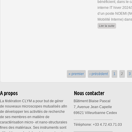
bénéficient, dans le 
interne IT hiver 2024
d’un poste NOEMI (NO
Mobilité Interne) dans
de Poste IE 
Lire la suite
« premier
‹ précédent
1
2
3
A propos
Nous contacter
La fédération CLYM a pour but de gérer
Bâtiment Blaise Pascal
de nouveaux microscopes mutualisés afin
7, Avenue Jean Capelle
de développer les activités de recherche
69621 Villeurbanne Cedex
de ses membres en matière de
............................................
caractérisation micro- et nano-structurales
Téléphone: +33 4.72.43.71.03
fines des matériaux. Ses instruments sont
............................................