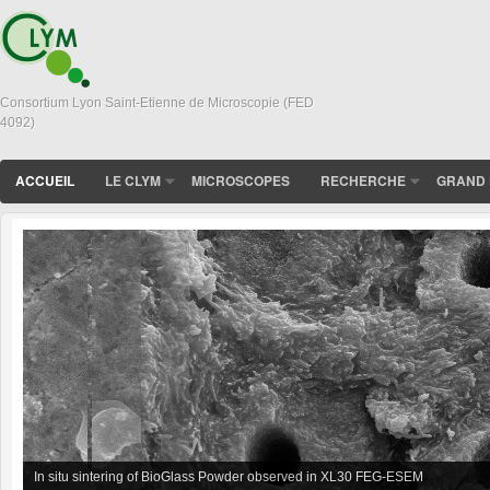
Consortium Lyon Saint-Etienne de Microscopie (FED
4092)
ACCUEIL
LE CLYM
MICROSCOPES
RECHERCHE
GRAND 
In situ sintering of BioGlass Powder observed in XL30 FEG-ESEM