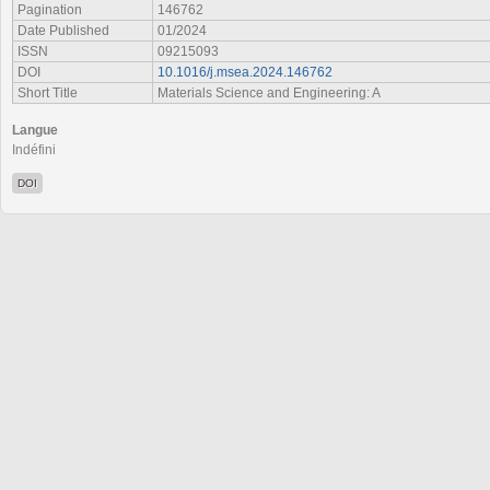
Pagination
146762
Date Published
01/2024
ISSN
09215093
DOI
10.1016/j.msea.2024.146762
Short Title
Materials Science and Engineering: A
Langue
Indéfini
DOI