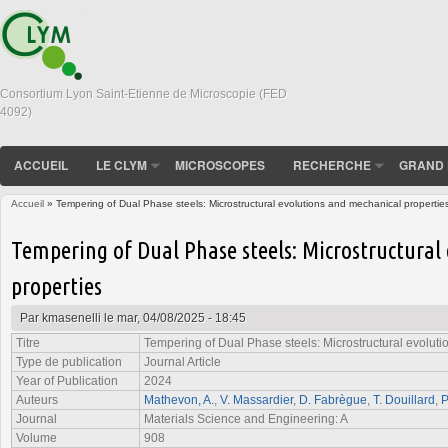
Consortium Lyon Saint-Etienne de Microscopie (FED
4092)
ACCUEIL
LE CLYM
MICROSCOPES
RECHERCHE
GRAND 
Accueil
» Tempering of Dual Phase steels: Microstructural evolutions and mechanical propertie
Vous êtes ici
Tempering of Dual Phase steels: Microstructural
properties
Par
kmasenelli
le mar, 04/08/2025 - 18:45
Titre
Tempering of Dual Phase steels: Microstructural evolut
Type de publication
Journal Article
Year of Publication
2024
Auteurs
Mathevon, A.
,
V. Massardier
,
D. Fabrègue
,
T. Douillard
,
P
Journal
Materials Science and Engineering: A
Volume
908