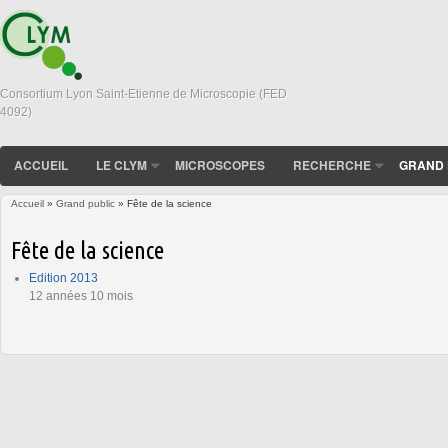
Consortium Lyon Saint-Etienne de Microscopie (FED
4092)
ACCUEIL
LE CLYM
MICROSCOPES
RECHERCHE
GRAND 
Accueil
»
Grand public
» Fête de la science
Vous êtes ici
Fête de la science
Edition 2013
12 années 10 mois