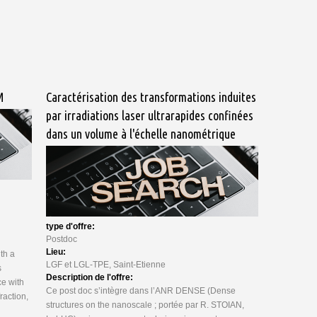
M
Caractérisation des transformations induites
par irradiations laser ultrarapides confinées
dans un volume à l'échelle nanométrique
type d'offre:
Postdoc
Lieu:
th a
LGF et LGL-TPE, Saint-Etienne
s
Description de l'offre:
e with
Ce post doc s’intègre dans l’ANR DENSE (Dense
raction,
structures on the nanoscale ; portée par R. STOIAN,