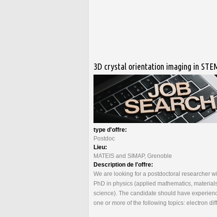
3D crystal orientation imaging in STE
type d'offre:
Postdoc
Lieu:
MATEIS and SIMAP, Grenoble
Description de l'offre:
We are looking for a postdoctoral researcher wi
PhD in physics (applied mathematics, material
science). The candidate should have experienc
one or more of the following topics: electron diff