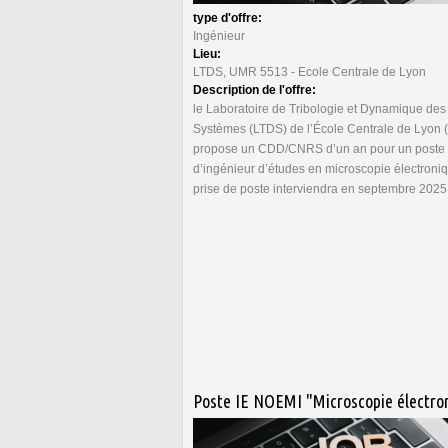
type d'offre:
Ingénieur
Lieu:
LTDS, UMR 5513 - Ecole Centrale de Lyon
Description de l'offre:
le Laboratoire de Tribologie et Dynamique des
Systèmes (LTDS) de l’École Centrale de Lyon 
propose un CDD/CNRS d’un an pour un poste
d’ingénieur d’études en microscopie électroni
prise de poste interviendra en septembre 2025
Poste IE NOEMI "Microscopie électro