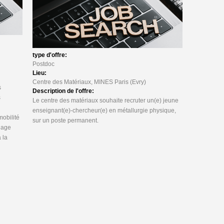
type d'offre:
Postdoc
Lieu:
Centre des Matériaux, MINES Paris (Evry)
s
Description de l'offre:
s
Le centre des matériaux souhaite recruter un(e) jeune
enseignant(e)-chercheur(e) en métallurgie physique,
mobilité
sur un poste permanent.
hage
 la