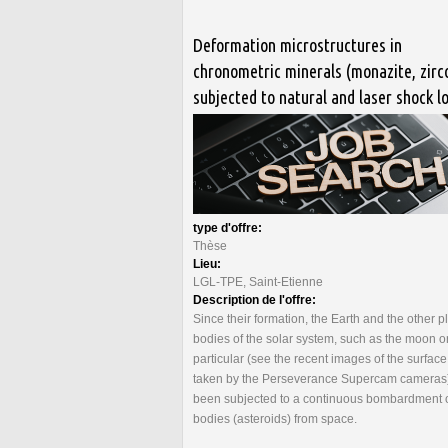
Deformation microstructures in
chronometric minerals (monazite, zirc
subjected to natural and laser shock l
type d'offre:
Thèse
Lieu:
LGL-TPE, Saint-Etienne
Description de l'offre:
Since their formation, the Earth and the other p
bodies of the solar system, such as the moon o
particular (see the recent images of the surface
taken by the Perseverance Supercam cameras
been subjected to a continuous bombardment o
bodies (asteroids) from space.