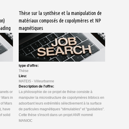
Thèse sur la synthèse et la manipulation de
on)
matériaux composés de copolymères et NP
oading
magnétiques
type d'offre:
Thèse
Lieu:
MATEIS - Villeurbanne
Description de l'offre:
lanets or
La philosophie de ce projet de thèse consiste à
r Mars in
manipuler la microstructure de copolymères triblocs en
 of Mars
adsorbant leurs extrémités sélectivement à la surface
), have
de particules magnétiques "stimulables" et "guidables".
f solid
Cette thèse s'inscrit dans un projet ANR nommé
MANIOC