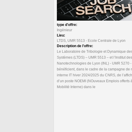
type d'offre:
Ingénieur
Lieu:
LTDS, UMR 5513 - Ecole Centrale de Lyon
Description de l'offre:
Le Laboratoire de Tribologie et Dynamique de
Systèmes (LTDS) – UMR 5513 – et l’Institut de
Nanotechnologies de Lyon (INL) - UMR 5270 -
bénéficient, dans le cadre de la campagne de 
interne IT hiver 2024/2025 du CNRS, de l’affic
d’un poste NOEMI (NOuveaux Emplois offerts à
Mobilité Interne) dans le