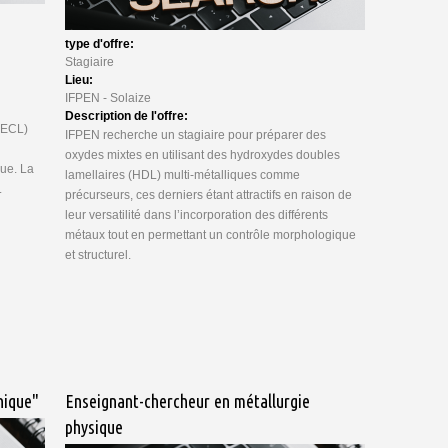
type d'offre:
Stagiaire
Lieu:
IFPEN - Solaize
Description de l'offre:
(ECL)
IFPEN recherche un stagiaire pour préparer des
oxydes mixtes en utilisant des hydroxydes doubles
que. La
lamellaires (HDL) multi-métalliques comme
.
précurseurs, ces derniers étant attractifs en raison de
leur versatilité dans l’incorporation des différents
métaux tout en permettant un contrôle morphologique
et structurel.
nique"
Enseignant-chercheur en métallurgie
physique