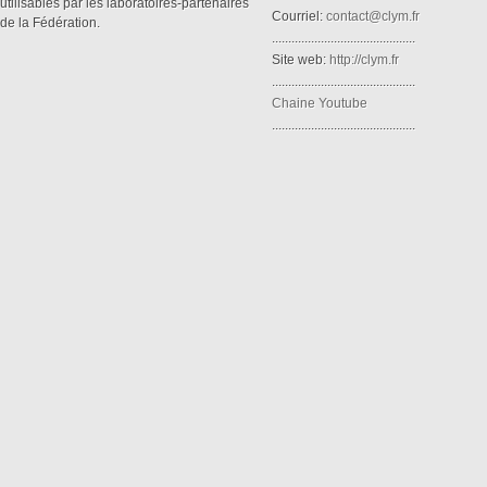
utilisables par les laboratoires-partenaires
Courriel:
contact@clym.fr
de la Fédération.
............................................
Site web:
http://clym.fr
............................................
Chaine Youtube
............................................