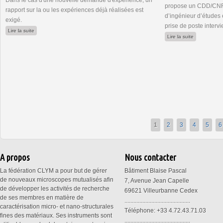
Dans le cas d'une nouvelle demande d'expérience, un
propose un CDD/CNRS
rapport sur la ou les expériences déjà réalisées est
d’ingénieur d’études 
exigé.
prise de poste inter
de METSA : 2ème appel à projets 2025
Lire la suite
de Ingénieur
Lire la suite
1
2
3
4
5
6
A propos
Nous contacter
La fédération CLYM a pour but de gérer
Bâtiment Blaise Pascal
de nouveaux microscopes mutualisés afin
7, Avenue Jean Capelle
de développer les activités de recherche
69621 Villeurbanne Cedex
de ses membres en matière de
............................................
caractérisation micro- et nano-structurales
Téléphone: +33 4.72.43.71.03
fines des matériaux. Ses instruments sont
............................................