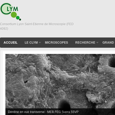
Consortium Lyon Saint-Etienne de Microscopie (FED
4092)
ACCUEIL
LE CLYM
MICROSCOPES
RECHERCHE
GRAND 
In situ sintering of BioGlass Powder observed in XL30 FEG-ESEM