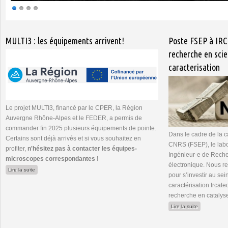
Pages
MULTI3 : les équipements arrivent!
Poste FSEP à IRC
recherche en scie
caracterisation
Le projet MULTI3, financé par le CPER, la Région
Auvergne Rhône-Alpes et le FEDER, a permis de
commander fin 2025 plusieurs équipements de pointe.
Dans le cadre de la 
Certains sont déjà arrivés et si vous souhaitez en
CNRS (FSEP), le lab
profiter,
n'hésitez pas à contacter les équipes-
Ingénieur-e de Rech
microscopes correspondantes
!
électronique. Nous 
de MULTI3 : les équipements arrivent!
Lire la suite
pour s’investir au se
caractérisation Ircate
recherche en catalys
de Poste FSE
Lire la suite