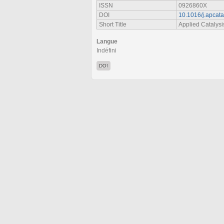
ISSN
0926860X
DOI
10.1016/j.apcat
Short Title
Applied Catalysi
Langue
Indéfini
DOI