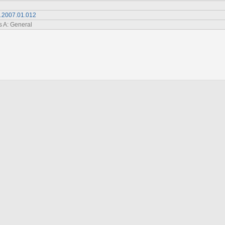
a.2007.01.012
s A: General