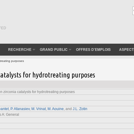
(FED
RECHERCHE
GRAND PUBLIC
OFFRES D'EMPLOIS
ASPECT
otreating purposes
catalysts for hydrotreating purposes
n zirconia catalysts for hydrotreating purposes
antet
,
P. Afanasiev
,
M. Vrinat
,
M. Aouine
, and
J.L. Zotin
s A: General