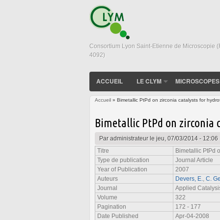
Consortium Lyon Saint-Etienne de Microscopie 
4092)
ACCUEIL
LE CLYM
MICROSCOPES
Accueil
» Bimetallic PtPd on zirconia catalysts for hydr
Vous êtes ici
Bimetallic PtPd on zirconia 
Par
administrateur
le jeu, 07/03/2014 - 12:06
Titre
Bimetallic PtPd o
Type de publication
Journal Article
Year of Publication
2007
Auteurs
Devers, E.
,
C. Ge
Journal
Applied Catalysi
Volume
322
Pagination
172 - 177
Date Published
Apr-04-2008