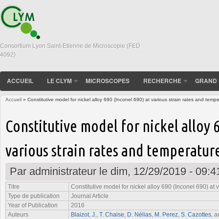
Consortium Lyon Saint-Etienne de Microscopie (FED
4092)
ACCUEIL
LE CLYM
MICROSCOPES
RECHERCHE
GRAND 
Accueil
» Constitutive model for nickel alloy 690 (Inconel 690) at various strain rates and temp
Vous êtes ici
Constitutive model for nickel alloy 6
various strain rates and temperatur
Par
administrateur
le dim, 12/29/2019 - 09:4
Titre
Constitutive model for nickel alloy 690 (Inconel 690) at 
Type de publication
Journal Article
Year of Publication
2016
Auteurs
Blaizot, J.
,
T. Chaise
,
D. Nélias
,
M. Perez
,
S. Cazottes
, 