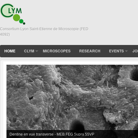
Consortium Lyon Saint-Etienne de Microscopie (FED
4092)
HOME
CLYM
MICROSCOPES
RESEARCH
EVENTS
JO
Dentine en vue transverse - MEB FEG Supra 55VP