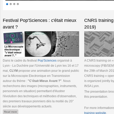
Pages
Festival Pop'Sciences : c'était mieux
CNRS training
avant ?
2019)
Dans le cadre du festival
Pop'Sciences
organisé à
A CNRS training on 
Lyon - La Duchère par l'Université de Lyon les 16 et 17
microscopy (FIB/SEM) 
mai,
CLYM
propose une animation pour le grand public
the 29th of March 201
sur la Microscopie Electronique en Transmission
CNRS training » open 
autour du thème :
"C'était Mieux Avant ?"
. Nous
is organized jointly 
recherchons des images (micrographies, instruments,
INSA Lyon.
personnels en situation) permettant d'illustrer
The presentation broch
l'évolution des techniques et méthodes d'observation,
this presentation.
des premiers travaux pionniers dès la moitié du 20°
siècle aux développements actuels.
For more informations
about Festival Pop'Sciences : c'était mieux avant ?
Read more
training website
.