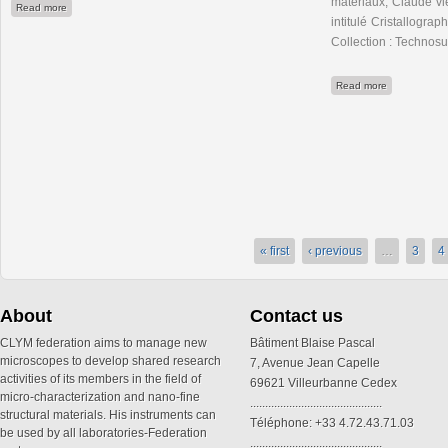
matériaux, Claude vi
about CLYM accueille la première réunion du GDR national "NANOPERANDO"
Read more
intitulé Cristallograph
Collection : Technosu
about Cristal
Read more
« first
‹ previous
…
3
4
About
Contact us
CLYM federation aims to manage new
Bâtiment Blaise Pascal
microscopes to develop shared research
7, Avenue Jean Capelle
activities of its members in the field of
69621 Villeurbanne Cedex
micro-characterization and nano-fine
............................................
structural materials. His instruments can
Téléphone: +33 4.72.43.71.03
be used by all laboratories-Federation
............................................