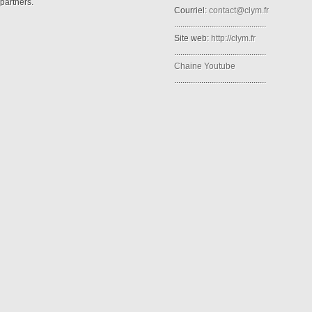
partners.
Courriel:
contact@clym.fr
............................................
Site web:
http://clym.fr
............................................
Chaine Youtube
............................................