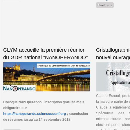
about CNRS t
Read more
CLYM accueille la première réunion
Cristallographie
du GDR national "NANOPERANDO"
nouvel ouvrag
Claude Esnouf, profe
la majeure partie de 
Colloque NanOperando : inscription gratuite mais
Claude a également
obligatoire sur
Spécialiste des t
https://nanoperando.sciencesconf.org
; soumission
microstructurale p
de résumés jusqu'au 14 septembre 2018
électronique et che