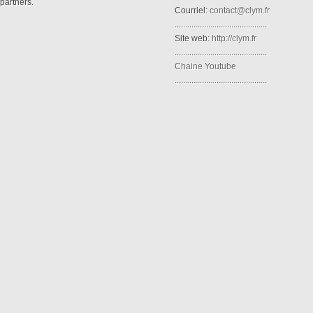
partners.
Courriel:
contact@clym.fr
............................................
Site web:
http://clym.fr
............................................
Chaine Youtube
............................................