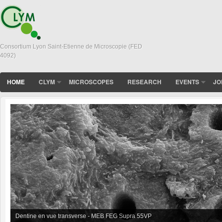
Consortium Lyon Saint-Etienne de Microscopie (FED
4092)
HOME
CLYM
MICROSCOPES
RESEARCH
EVENTS
JO
Dentine en vue transverse - MEB FEG Supra 55VP