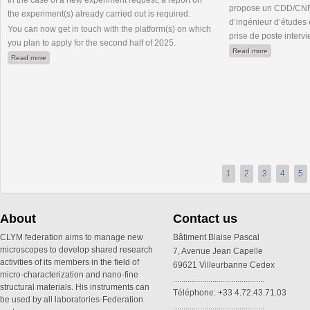
In the case of a new experiment request, a report on
propose un CDD/CNRS
the experiment(s) already carried out is required.
d’ingénieur d’études 
You can now get in touch with the platform(s) on which
prise de poste inter
you plan to apply for the second half of 2025.
about Ingéni
Read more
about METSA : 2nd call for projects in 2025
Read more
1
2
3
4
5
About
Contact us
CLYM federation aims to manage new
Bâtiment Blaise Pascal
microscopes to develop shared research
7, Avenue Jean Capelle
activities of its members in the field of
69621 Villeurbanne Cedex
micro-characterization and nano-fine
............................................
structural materials. His instruments can
Téléphone: +33 4.72.43.71.03
be used by all laboratories-Federation
............................................