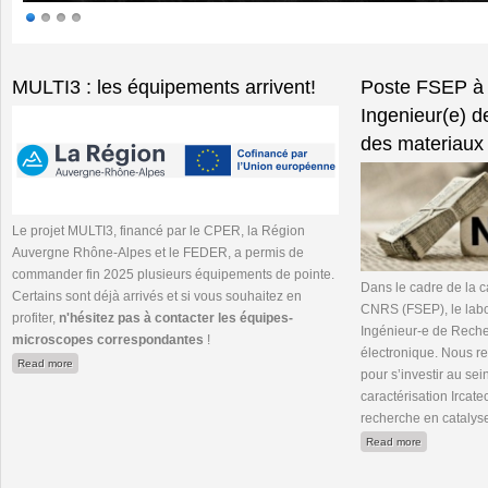
Pages
MULTI3 : les équipements arrivent!
Poste FSEP à
Ingenieur(e) d
des materiaux 
Le projet MULTI3, financé par le CPER, la Région
Auvergne Rhône-Alpes et le FEDER, a permis de
commander fin 2025 plusieurs équipements de pointe.
Dans le cadre de la 
Certains sont déjà arrivés et si vous souhaitez en
CNRS (FSEP), le lab
profiter,
n'hésitez pas à contacter les équipes-
Ingénieur-e de Rech
microscopes correspondantes
!
électronique. Nous 
about MULTI3 : les équipements arrivent!
Read more
pour s’investir au se
caractérisation Ircate
recherche en catalys
about Poste 
Read more