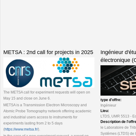
METSA : 2nd call for projects in 2025
Ingénieur d'ét
électronique 
The METSA call for experiment requests will open on
May 15 and close on June 6.
type d'offre:
METSA is a Transmission Electron Microscopy and
Ingénieur
Lieu:
Atomic Probe Tomography network offering academic
LTDS, UMR 5513 - Ec
and industrial users access to instruments for
Description de l'offr
experiments lasting from 2 to 5 days
le Laboratoire de Tr
(
https://www.metsa.fr/
).
Systèmes (LTDS) de l