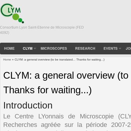
Consortium Lyon Saint-Etienne de Microscopie (FED
4092)
HOME
CLYM
MICROSCOPES
RESEARCH
EVENTS
JO
Home
» CLYM: a general overview (to be translated... Thanks for waiting...)
You are here
CLYM: a general overview (to b
Thanks for waiting...)
Introduction
Le Centre LYonnais de Microscopie (CL
Recherches agréée sur la période 2007