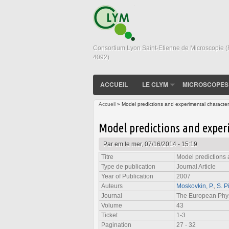
Consortium Lyon Saint-Etienne de Microscopie 
4092)
ACCUEIL
LE CLYM
MICROSCOPES
Accueil
» Model predictions and experimental characteriz
Vous êtes ici
Model predictions and experi
Par
em
le mer, 07/16/2014 - 15:19
Titre
Model predictions a
Type de publication
Journal Article
Year of Publication
2007
Auteurs
Moskovkin, P.
,
S. P
Journal
The European Phys
Volume
43
Ticket
1-3
Pagination
27 - 32