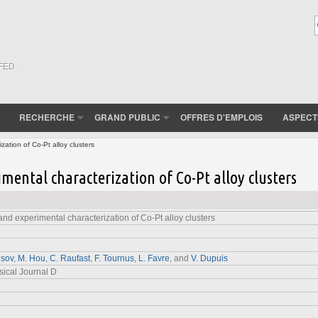
(FED
RECHERCHE
GRAND PUBLIC
OFFRES D'EMPLOIS
ASPECT
ation of Co-Pt alloy clusters
mental characterization of Co-Pt alloy clusters
nd experimental characterization of Co-Pt alloy clusters
isov
,
M. Hou
,
C. Raufast
,
F. Tournus
,
L. Favre
, and
V. Dupuis
ical Journal D