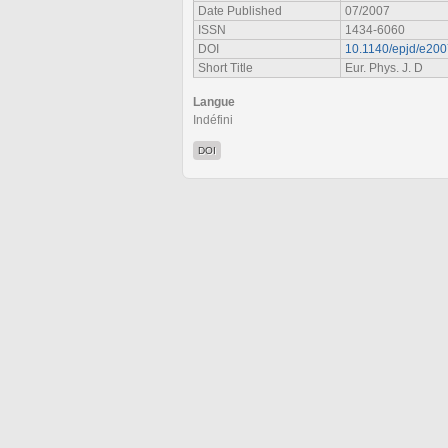
Date Published
07/2007
ISSN
1434-6060
DOI
10.1140/epjd/e20
Short Title
Eur. Phys. J. D
Langue
Indéfini
DOI