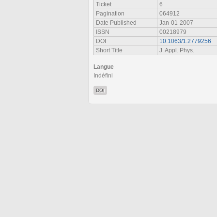
Ticket
6
Pagination
064912
Date Published
Jan-01-2007
ISSN
00218979
DOI
10.1063/1.2779256
Short Title
J. Appl. Phys.
Langue
Indéfini
DOI