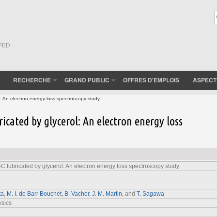
(FED
RECHERCHE
GRAND PUBLIC
OFFRES D'EMPLOIS
ASPECT
ol: An electron energy loss spectroscopy study
ricated by glycerol: An electron energy loss
a-C lubricated by glycerol: An electron energy loss spectroscopy study
ta
,
M. I. de Barr Bouchet
,
B. Vacher
,
J. M. Martin
, and
T. Sagawa
ysics