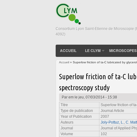
Consortium Lyon Saint-Etienne de Microscopie 
4092)
ACCUEIL
LE CLYM
MICROSCOPES
Accueil
» Superlow friction of ta-C lubricated by glycer
Vous êtes ici
Superlow friction of ta-C lub
spectroscopy study
Par
em
le jeu, 07/03/2014 - 15:38
Titre
Superlow friction of t
Type de publication
Journal Article
Year of Publication
2007
Auteurs
Joly-Pottuz, L.
,
C. Mat
Journal
Journal of Applied Ph
Volume
102