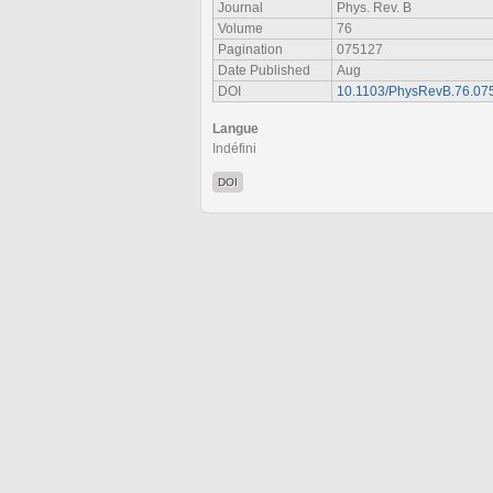
Journal
Phys. Rev. B
Volume
76
Pagination
075127
Date Published
Aug
DOI
10.1103/PhysRevB.76.07
Langue
Indéfini
DOI