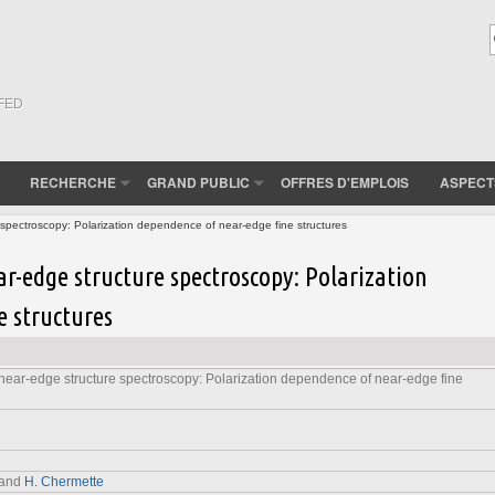
(FED
RECHERCHE
GRAND PUBLIC
OFFRES D'EMPLOIS
ASPECT
 spectroscopy: Polarization dependence of near-edge fine structures
ar-edge structure spectroscopy: Polarization
e structures
 near-edge structure spectroscopy: Polarization dependence of near-edge fine
 and
H. Chermette