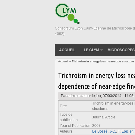
Consortium Lyon Saint-Etienne de Microscopie 
4092)
ACCUEIL
LE CLYM
MICROSCOPES
Accueil
» Trichroism in energy-loss near-edge structure
Vous êtes ici
Trichroism in energy-loss ne
dependence of near-edge fin
Par
administrateur
le jeu, 07/03/2014 - 11:05
Trichroism in energy-loss
Titre
structures
Type de
Journal Article
publication
Year of Publication
2007
Auteurs
Le Bossé, J-C.
,
T. Epicier
,