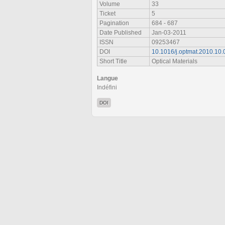
Volume
33
Ticket
5
Pagination
684 - 687
Date Published
Jan-03-2011
ISSN
09253467
DOI
10.1016/j.optmat.2010.10.
Short Title
Optical Materials
Langue
Indéfini
DOI