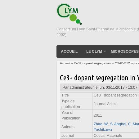
Consortium Lyon Saint-Etienne de Microscopie 
4092)
ACCUEIL
LE CLYM
MICROSCOPES
Accueil
» Ce3+ dopant segregation in Y3Al5O12 optica
Vous êtes ici
Ce3+ dopant segregation in 
Par
administrateur
le lun, 03/11/2013 - 13:07
Titre
Ce3+ dopant segregation i
Type de
Journal Article
publication
Year of
2011
Publication
Zhao, W.
,
S. Anghel
,
C. Man
Auteurs
Yoshikawa
Journal
Optical Materials