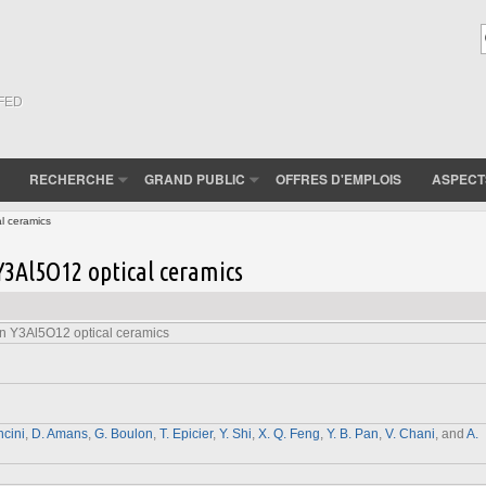
(FED
RECHERCHE
GRAND PUBLIC
OFFRES D'EMPLOIS
ASPECT
l ceramics
Y3Al5O12 optical ceramics
n Y3Al5O12 optical ceramics
cini
,
D. Amans
,
G. Boulon
,
T. Epicier
,
Y. Shi
,
X. Q. Feng
,
Y. B. Pan
,
V. Chani
, and
A.