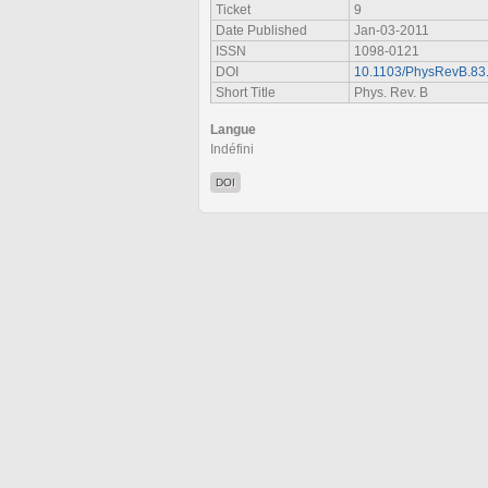
Ticket
9
Date Published
Jan-03-2011
ISSN
1098-0121
DOI
10.1103/PhysRevB.83
Short Title
Phys. Rev. B
Langue
Indéfini
DOI