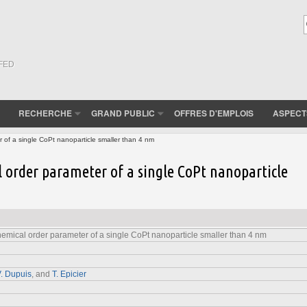
(FED
RECHERCHE
GRAND PUBLIC
OFFRES D'EMPLOIS
ASPECT
of a single CoPt nanoparticle smaller than 4 nm
 order parameter of a single CoPt nanoparticle
emical order parameter of a single CoPt nanoparticle smaller than 4 nm
. Dupuis
, and
T. Epicier