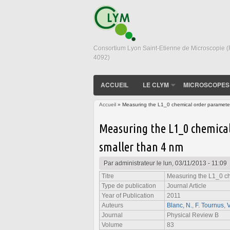
Consortium Lyon Saint-Etienne de Microscopie 
4092)
ACCUEIL
LE CLYM
MICROSCOPES
Accueil
» Measuring the L1_0 chemical order parameter 
Vous êtes ici
Measuring the L1_0 chemical
smaller than 4 nm
Par
administrateur
le lun, 03/11/2013 - 11:09
Titre
Measuring the L1_0 ch
Type de publication
Journal Article
Year of Publication
2011
Auteurs
Blanc, N.
,
F. Tournus
,
V
Journal
Physical Review B
Volume
83