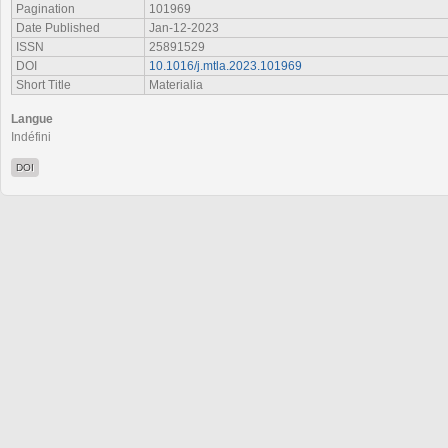
Pagination
101969
Date Published
Jan-12-2023
ISSN
25891529
DOI
10.1016/j.mtla.2023.101969
Short Title
Materialia
Langue
Indéfini
DOI