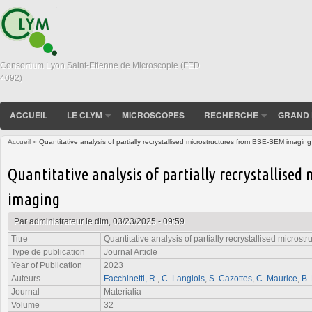
Consortium Lyon Saint-Etienne de Microscopie (FED
4092)
ACCUEIL
LE CLYM
MICROSCOPES
RECHERCHE
GRAND 
Accueil
» Quantitative analysis of partially recrystallised microstructures from BSE-SEM imaging
Vous êtes ici
Quantitative analysis of partially recrystallise
imaging
Par
administrateur
le dim, 03/23/2025 - 09:59
Titre
Quantitative analysis of partially recrystallised micro
Type de publication
Journal Article
Year of Publication
2023
Auteurs
Facchinetti, R.
,
C. Langlois
,
S. Cazottes
,
C. Maurice
,
B.
Journal
Materialia
Volume
32