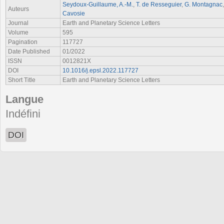
Seydoux-Guillaume, A.-M.
,
T. de Resseguier
,
G. Montagnac
Auteurs
Cavosie
Journal
Earth and Planetary Science Letters
Volume
595
Pagination
117727
Date Published
01/2022
ISSN
0012821X
DOI
10.1016/j.epsl.2022.117727
Short Title
Earth and Planetary Science Letters
Langue
Indéfini
DOI