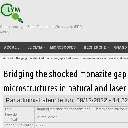
Consortium Lyon Saint-Etienne de Microscopie (FED
4092)
ACCUEIL
LE CLYM
MICROSCOPES
RECHERCHE
GRAND 
Accueil
» Bridging the shocked monazite gap – Deformation microstructures in natural and las
Vous êtes ici
Bridging the shocked monazite gap
microstructures in natural and lase
Par
administrateur
le lun, 09/12/2022 - 14:22
Titre
Bridging the shocked monazite gap – Deformation microstru
Type de
Journal Article
publication
Year of Publication
2022