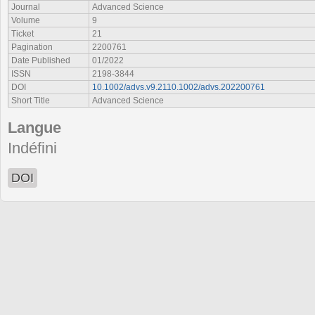
Journal
Advanced Science
Volume
9
Ticket
21
Pagination
2200761
Date Published
01/2022
ISSN
2198-3844
DOI
10.1002/advs.v9.2110.1002/advs.202200761
Short Title
Advanced Science
Langue
Indéfini
DOI