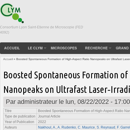
Consortium Lyon Saint-Etienne de Microscopie (FED
4092)
ACCUEIL
LE CLYM
MICROSCOPES
RECHERCHE
GRAND 
Accueil
» Boosted Spontaneous Formation of High‐Aspect Ratio Nanopeaks on Ultrafast Laser‐
Vous êtes ici
Boosted Spontaneous Formation of 
Nanopeaks on Ultrafast Laser‐Irrad
Par
administrateur
le lun, 08/22/2022 - 17:00
Titre
Boosted Spontaneous Formation of High‐Aspect Ratio Nano
Type de publication
Journal Article
Year of Publication
2022
Auteurs
Nakhoul, A.
,
A. Rudenko
,
C. Maurice
,
S. Reynaud
,
F. Garre