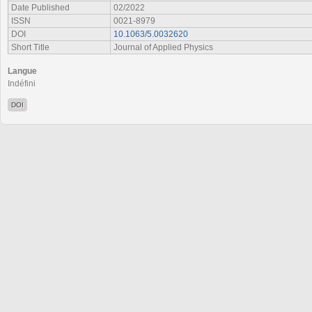
Date Published
02/2022
ISSN
0021-8979
DOI
10.1063/5.0032620
Short Title
Journal of Applied Physics
Langue
Indéfini
DOI