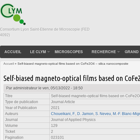
Consortium Lyon Saint-Etienne de Microscopie (FED
4092)
ACCUEIL
LE CLYM
MICROSCOPES
RECHERCHE
GRAND 
Accueil
» Self-biased magneto-optical films based on CoFe2O4 – silica nanocomposite
Vous êtes ici
Self-biased magneto-optical films based on CoFe
Par
administrateur
le ven, 05/13/2022 - 18:50
Titre
Self-biased magneto-optical films based on CoFe2O
Type de publication
Journal Article
Year of Publication
2021
Auteurs
Choueikani, F.
,
D. Jamon
,
S. Neveu
,
M.-F. Blanc-Mi
Journal
Journal of Applied Physics
Volume
129
Ticket
2
Pagination
023101